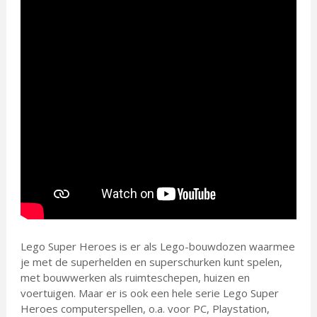
Lego Super Heroes is er als Lego-bouwdozen waarmee
je met de superhelden en superschurken kunt spelen,
met bouwwerken als ruimteschepen, huizen en
voertuigen. Maar er is ook een hele serie Lego Super
Heroes computerspellen, o.a. voor PC, Playstation,