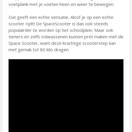
voetplank met je voeten heen en weer te bewegen.
Dat geeft een echte sensatie. Alsof je op een echte
scooter rijdt! De SpaceScooter is dan ook steeds
populairder te worden op het schoolplein. Maar ook
tieners en zelfs volwassenen kunnen pret maken met de
Space Scooter, want deze krachtige scooterstep kan
met gemak tot 80 kilo dragen.