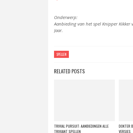
Onderwerp:
Aanbieding van het spel Knipper Kikker
Jaar.
SPELLEN
RELATED POSTS
TRIVIAL PURSUIT: AANBIEDINGEN ALLE
DOKTER B
TRIVIANT SPELLEN
VERSIES