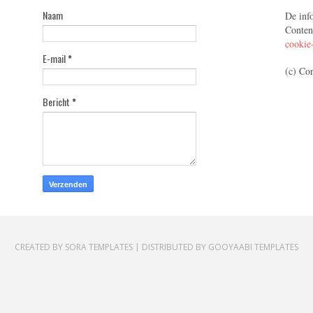
Naam
De inf
Conten
cookie
E-mail
*
(c) Co
Bericht
*
CREATED BY
SORA TEMPLATES
| DISTRIBUTED BY
GOOYAABI TEMPLATES