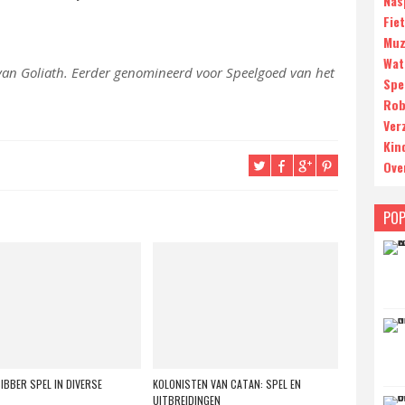
Nas
Fie
Muz
Wat
 van Goliath. Eerder genomineerd voor Speelgoed van het
Spe
Rob
Ver
Kin
Ove
POP
IBBER SPEL IN DIVERSE
KOLONISTEN VAN CATAN: SPEL EN
UITBREIDINGEN