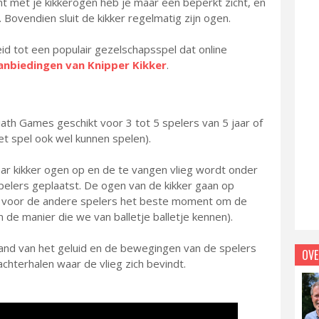
nt met je kikkerogen heb je maar een beperkt zicht, en
. Bovendien sluit de kikker regelmatig zijn ogen.
oeid tot een populair gezelschapsspel dat online
anbiedingen van Knipper Kikker
.
liath Games geschikt voor 3 tot 5 spelers van 5 jaar of
et spel ook wel kunnen spelen).
ar kikker ogen op en de te vangen vlieg wordt onder
pelers geplaatst. De ogen van de kikker gaan op
s voor de andere spelers het beste moment om de
m de manier die we van balletje balletje kennen).
 hand van het geluid en de bewegingen van de spelers
OVE
achterhalen waar de vlieg zich bevindt.