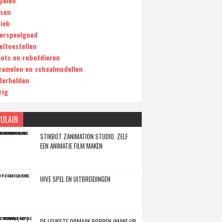
pelen
tsen
iek
erspeelgoed
eltoestellen
ots en robotdieren
zamelen en schaalmodellen
derhelden
rig
ULAIR
STIKBOT ZANIMATION STUDIO. ZELF
EEN ANIMATIE FILM MAKEN
HIVE SPEL EN UITBREIDINGEN
DE LEUKSTE OPMAAK POPPEN (MAKE UP