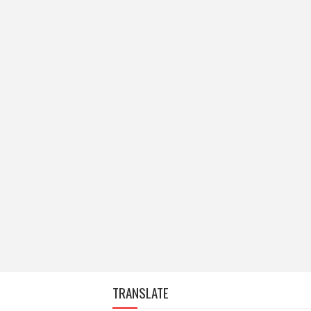
TRANSLATE