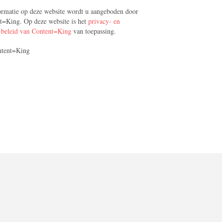
ormatie op deze website wordt u aangeboden door
t=King. Op deze website is het
privacy- en
-beleid van Content=King
van toepassing.
ntent=King