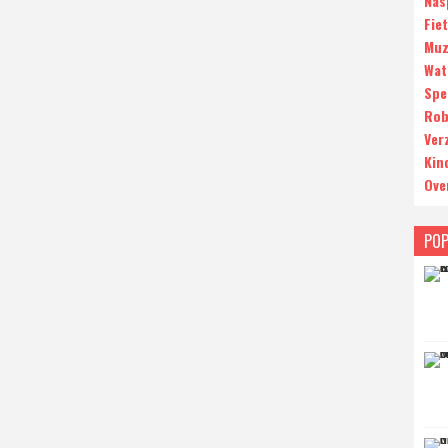
Nas
Fie
Muz
Wat
Spe
Rob
Ver
Kin
Ove
POP