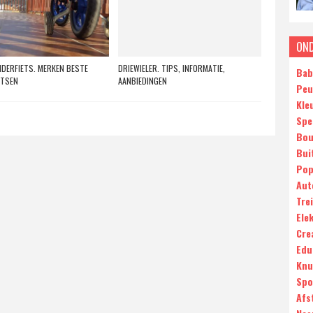
ON
NDERFIETS. MERKEN BESTE
DRIEWIELER. TIPS, INFORMATIE,
Bab
ETSEN
AANBIEDINGEN
Peu
Kle
Spe
Bou
Bui
Pop
Aut
Tre
Ele
Cre
Edu
Knu
Spo
Afs