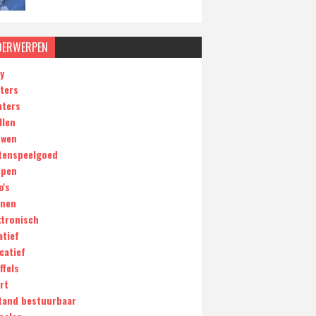
DERWERPEN
y
ters
uters
llen
wen
tenspeelgoed
pen
o's
inen
ktronisch
atief
catief
ffels
rt
tand bestuurbaar