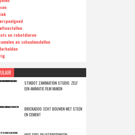
pelen
tsen
iek
erspeelgoed
eltoestellen
ots en robotdieren
zamelen en schaalmodellen
derhelden
rig
ULAIR
STIKBOT ZANIMATION STUDIO. ZELF
EEN ANIMATIE FILM MAKEN
BRICKADOO: ECHT BOUWEN MET STEEN
EN CEMENT
HIVE SPEL EN UITBREIDINGEN