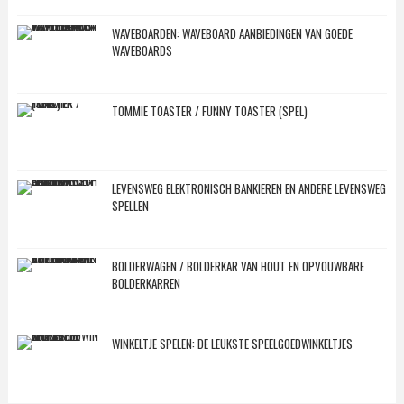
WAVEBOARDEN: WAVEBOARD AANBIEDINGEN VAN GOEDE
WAVEBOARDS
TOMMIE TOASTER / FUNNY TOASTER (SPEL)
LEVENSWEG ELEKTRONISCH BANKIEREN EN ANDERE LEVENSWEG
SPELLEN
BOLDERWAGEN / BOLDERKAR VAN HOUT EN OPVOUWBARE
BOLDERKARREN
WINKELTJE SPELEN: DE LEUKSTE SPEELGOEDWINKELTJES