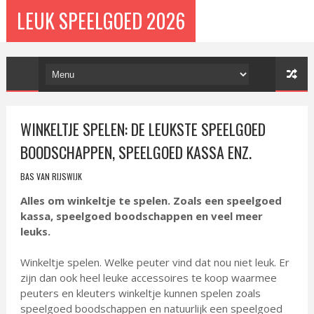
LEUK SPEELGOED 2026
WINKELTJE SPELEN: DE LEUKSTE SPEELGOED
BOODSCHAPPEN, SPEELGOED KASSA ENZ.
BAS VAN RIJSWIJK
Alles om winkeltje te spelen. Zoals een speelgoed
kassa, speelgoed boodschappen en veel meer
leuks.
Winkeltje spelen. Welke peuter vind dat nou niet leuk. Er
zijn dan ook heel leuke accessoires te koop waarmee
peuters en kleuters winkeltje kunnen spelen zoals
speelgoed boodschappen en natuurlijk een speelgoed