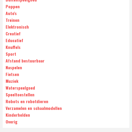
Poppen
Auto's
Treinen
Elektronisch
Creatief
Educatief
Knuffels
Sport
Afstand bestuurbaar
Naspelen
Fietsen
Muziek
Waterspeelgoed
Speeltoestellen
Robots en robotdieren
Verzamelen en schaalmodellen
Kinderhelden
Overig