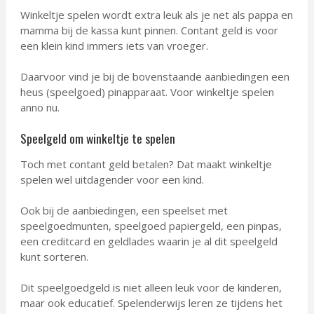
Winkeltje spelen wordt extra leuk als je net als pappa en
mamma bij de kassa kunt pinnen. Contant geld is voor
een klein kind immers iets van vroeger.
Daarvoor vind je bij de bovenstaande aanbiedingen een
heus (speelgoed) pinapparaat. Voor winkeltje spelen
anno nu.
Speelgeld om winkeltje te spelen
Toch met contant geld betalen? Dat maakt winkeltje
spelen wel uitdagender voor een kind.
Ook bij de aanbiedingen, een speelset met
speelgoedmunten, speelgoed papiergeld, een pinpas,
een creditcard en geldlades waarin je al dit speelgeld
kunt sorteren.
Dit speelgoedgeld is niet alleen leuk voor de kinderen,
maar ook educatief. Spelenderwijs leren ze tijdens het