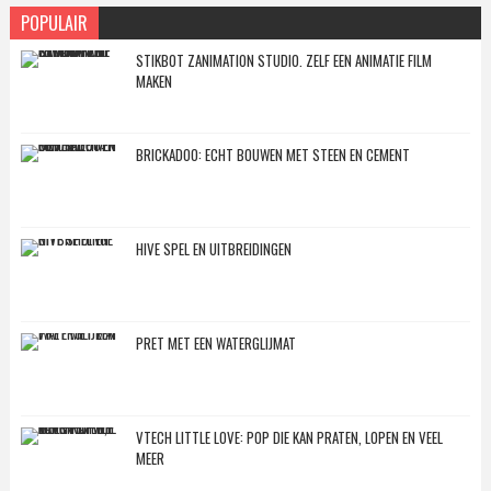
POPULAIR
STIKBOT ZANIMATION STUDIO. ZELF EEN ANIMATIE FILM
MAKEN
BRICKADOO: ECHT BOUWEN MET STEEN EN CEMENT
HIVE SPEL EN UITBREIDINGEN
PRET MET EEN WATERGLIJMAT
VTECH LITTLE LOVE: POP DIE KAN PRATEN, LOPEN EN VEEL
MEER