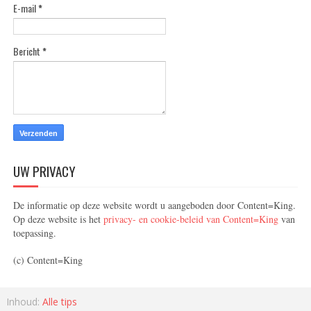
E-mail
*
Bericht
*
UW PRIVACY
De informatie op deze website wordt u aangeboden door Content=King.
Op deze website is het
privacy- en cookie-beleid van Content=King
van
toepassing.
(c) Content=King
Inhoud:
Alle tips