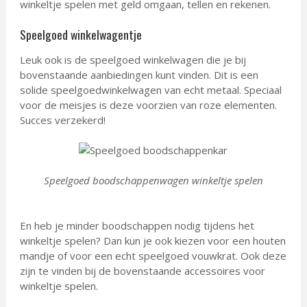
winkeltje spelen met geld omgaan, tellen en rekenen.
Speelgoed winkelwagentje
Leuk ook is de speelgoed winkelwagen die je bij
bovenstaande aanbiedingen kunt vinden. Dit is een
solide speelgoedwinkelwagen van echt metaal. Speciaal
voor de meisjes is deze voorzien van roze elementen.
Succes verzekerd!
Speelgoed boodschappenwagen winkeltje spelen
En heb je minder boodschappen nodig tijdens het
winkeltje spelen? Dan kun je ook kiezen voor een houten
mandje of voor een echt speelgoed vouwkrat. Ook deze
zijn te vinden bij de bovenstaande accessoires voor
winkeltje spelen.