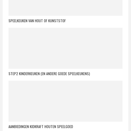
SPEELKEUKEN VAN HOUT OF KUNSTSTOF
STEP2 KINDERKEUKEN (EN ANDERE GOEDE SPEELKEUKENS)
AANBIEDINGEN KIDKRAFT HOUTEN SPEELGOED