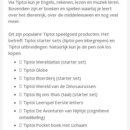
Via Tiptoi kun je Engels, rekenen, lezen en muziek leren.
Bovendien zijn er boeken en spellen waarbij je leert
over het dierenrijk, over de middeleeuwen en nog veel
meer.
Dit zijn populaire Tiptoi speelgoed producten. Het
betreft Tiptoi starter sets (tiptoi pen inbegrepen) en
Tiptoi uitbreidingen. Natuurlijk kun je de pen ook los
kopen.
Tiptoi Wereldatlas (starter set)
Tiptoi Globe
Tiptoi Boerderij (starter set)
Tiptoi Wereld van de Dinosaurussen
Tiptoi Bij ons thuis (taal) (starter set)
Tiptoi Leerspel Eerste letters
Tiptoi De Avonturen van Nijntje (cognitieve
ontwikkeling)
Tiptoi Pocket boek Het Lichaam