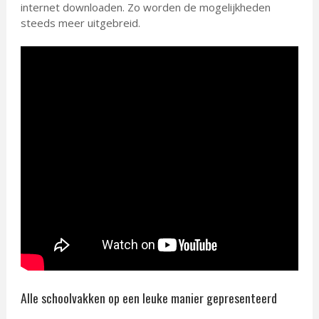
internet downloaden. Zo worden de mogelijkheden
steeds meer uitgebreid.
Alle schoolvakken op een leuke manier gepresenteerd