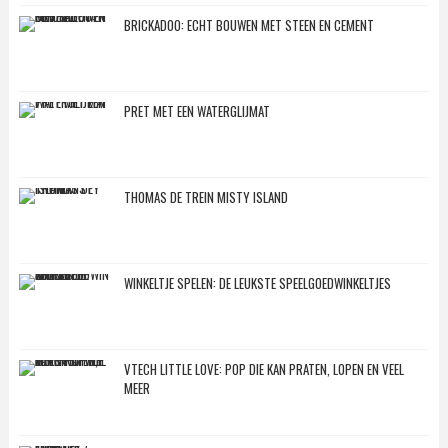
BRICKADOO: ECHT BOUWEN MET STEEN EN CEMENT
PRET MET EEN WATERGLIJMAT
THOMAS DE TREIN MISTY ISLAND
WINKELTJE SPELEN: DE LEUKSTE SPEELGOEDWINKELTJES
VTECH LITTLE LOVE: POP DIE KAN PRATEN, LOPEN EN VEEL
MEER