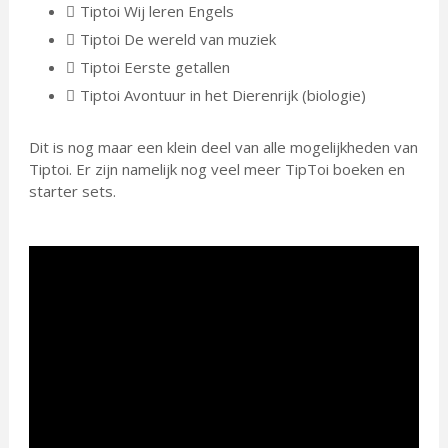
Tiptoi Wij leren Engels
Tiptoi De wereld van muziek
Tiptoi Eerste getallen
Tiptoi Avontuur in het Dierenrijk (biologie)
Dit is nog maar een klein deel van alle mogelijkheden van
Tiptoi. Er zijn namelijk nog veel meer TipToi boeken en
starter sets.