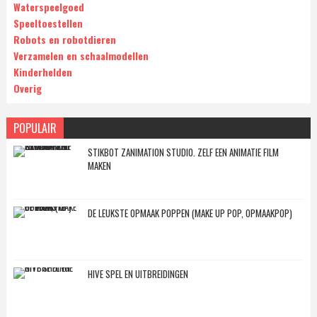
Waterspeelgoed
Speeltoestellen
Robots en robotdieren
Verzamelen en schaalmodellen
Kinderhelden
Overig
POPULAIR
STIKBOT ZANIMATION STUDIO. ZELF EEN ANIMATIE FILM
MAKEN
DE LEUKSTE OPMAAK POPPEN (MAKE UP POP, OPMAAKPOP)
HIVE SPEL EN UITBREIDINGEN