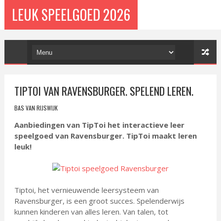
LEUK SPEELGOED 2026
TIPTOI VAN RAVENSBURGER. SPELEND LEREN.
BAS VAN RIJSWIJK
Aanbiedingen van TipToi het interactieve leer
speelgoed van Ravensburger. TipToi maakt leren
leuk!
Tiptoi, het vernieuwende leersysteem van
Ravensburger, is een groot succes. Spelenderwijs
kunnen kinderen van alles leren. Van talen, tot